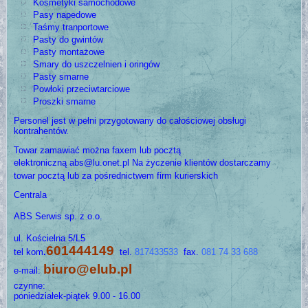
Kosmetyki samochodowe
Pasy napedowe
Taśmy tranportowe
Pasty do gwintów
Pasty montażowe
Smary do uszczelnien i oringów
Pasty smarne
Powłoki przeciwtarciowe
Proszki smarne
Personel jest w pełni przygotowany do całościowej obsługi
kontrahentów.
Towar zamawiać można faxem lub pocztą
elektroniczną
abs@lu.onet.pl
Na życzenie klientów dostarczamy
towar pocztą lub za pośrednictwem firm kurierskich
Centrala
ABS Serwis sp. z o.o.
ul. Kościelna 5/L5
601444149
tel kom
.
tel.
817433533
fax.
081 74 33 688
biuro@elub.pl
e-mail:
czynne:
poniedziałek-piątek 9.00 - 16.00