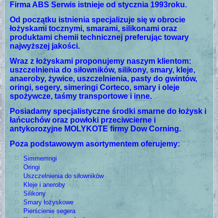
Firma ABS Serwis istnieje od stycznia 1993roku.
Od początku istnienia specjalizuje się w obrocie
łożyskami tocznymi, smarami, silikonami oraz
produktami chemii technicznej preferując towary
najwyższej jakości.
Wraz z łożyskami proponujemy naszym klientom:
uszczelnienia do siłowników, silikony, smary, kleje,
anaeroby, żywice, uszczelnienia, pasty do gwintów,
oringi, segery, simeringi Corteco, smary i oleje
spożywcze, taśmy transportowe i inne.
Posiadamy specjalistyczne środki smarne do łożysk i
łańcuchów oraz powłoki przeciwcierne i
antykorozyjne MOLYKOTE firmy Dow Corning.
Poza podstawowym asortymentem oferujemy:
Simmerringi
Oringi
Uszczelnienia do siłowników
Kleje i aneroby
Silikony
Smary łożyskowe
Pierścienie segera